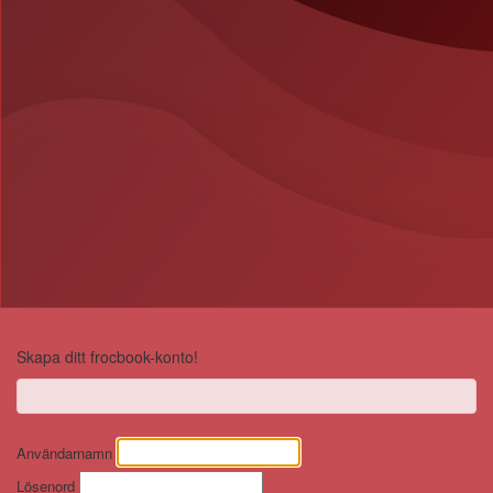
Välkommen tillbaka!
Skapa ditt frocbook-konto!
Användarnamn
Lösenord