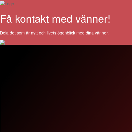
Få kontakt med vänner!
Dela det som är nytt och livets ögonblick med dina vänner.